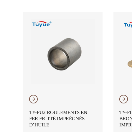
𐃔
𐃔
TY-FU2 ROULEMENTS EN
TY-F
FER FRITTÉ IMPRÉGNÉS
BRON
D’HUILE
IMPR