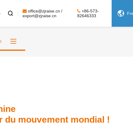
office@zjraise.cn /
+86-573-
Q


Fr
export@zjraise.cn
82646333
e
hine
eur du mouvement mondial !