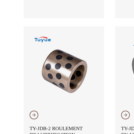
𐃔
𐃔
TY-JDB-2 ROULEMENT
TY-J