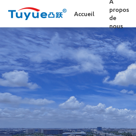
A
propos
Accueil
de
nous