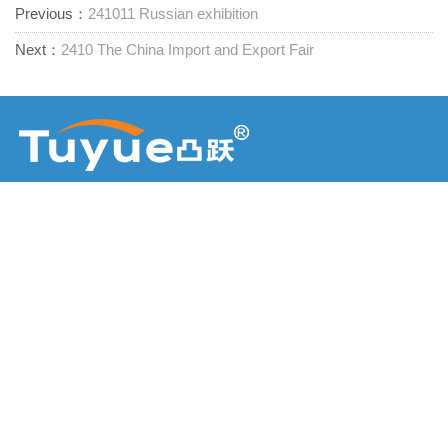
Previous：
241011 Russian exhibition
Next：
2410 The China Import and Export Fair
Fournisseur de fixations à guichet unique
Contactez nous
RM1402-1404 Mingzhu Square, Jiaxing, Zhejiang,

Chine, 314001
office@zjraise.cn / export@zjraise.cn

+86-573-82646333
