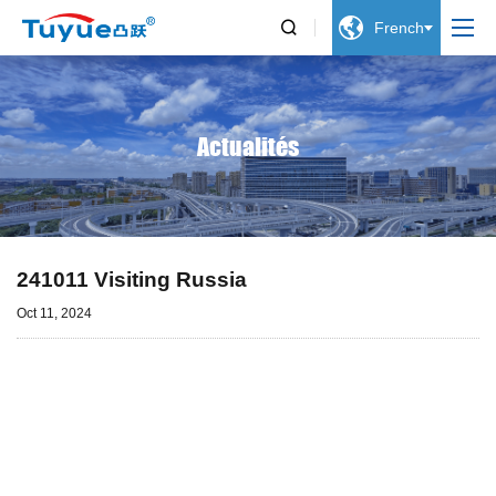


French
Actualités
241011 Visiting Russia
Oct 11, 2024