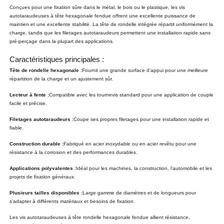
Conçues pour une fixation sûre dans le métal, le bois ou le plastique, les vis
autotaraudeuses à tête hexagonale fendue offrent une excellente puissance de
maintien et une excellente stabilité. La tête de rondelle intégrée répartit uniformément la
charge, tandis que les filetages autotaraudeurs permettent une installation rapide sans
pré-perçage dans la plupart des applications.
Caractéristiques principales :
Tête de rondelle hexagonale :
Fournit une grande surface d’appui pour une meilleure
répartition de la charge et un ajustement sûr.
Lecteur à fente :
Compatible avec les tournevis standard pour une application de couple
facile et précise.
Filetages autotaraudeurs :
Coupe ses propres filetages pour une installation rapide et
fiable.
Construction durable :
Fabriqué en acier inoxydable ou en acier revêtu pour une
résistance à la corrosion et des performances durables.
Applications polyvalentes :
Idéal pour les machines, la construction, l’automobile et les
projets de fixation généraux.
Plusieurs tailles disponibles :
Large gamme de diamètres et de longueurs pour
s’adapter à différents matériaux et besoins de fixation.
Les vis autotaraudeuses à tête rondelle hexagonale fendue allient résistance,